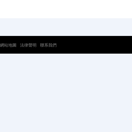
網站地圖
法律聲明
聯系我們