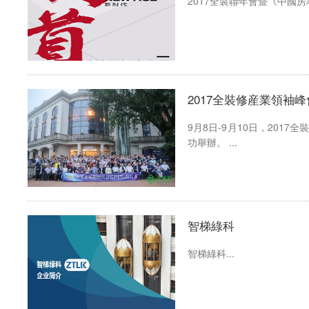
2017全裝聯年會暨《中國房
2017全裝修産業領袖
9月8日-9月10日，20
功舉辦。 ...
智梯綠科
智梯綠科...