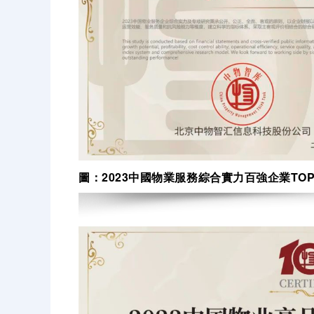
圖：2023中國物業服務綜合實力百強企業TOP