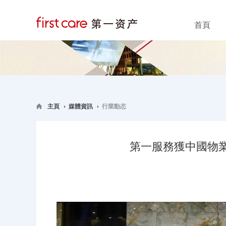
首頁
主頁
媒體資訊
行業動态
第一服務獲中國物業