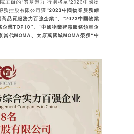
院主辦的“夯基聚力 行則将至”2023中國物
服務控股有限公司獲
“2023中國物業服務綜
物業高品質服務力百強企業”、“2023中國物業
企業TOP10”、“中國物業智慧服務領軍企
京當代MOMΛ、太原萬國城MOMΛ榮獲“中