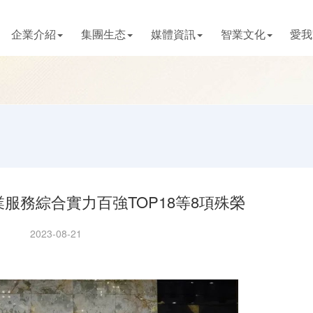
企業介紹
集團生态
媒體資訊
智業文化
愛我
服務綜合實力百強TOP18等8項殊榮
2023-08-21