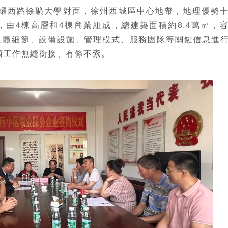
二環西路徐礦大學對面，徐州西城區中心地帶，地理優勢
，由4棟高層和4棟商業組成，總建築面積約8.4萬㎡，
目具體細節、設備設施、管理模式、服務團隊等關鍵信息進
項工作無縫銜接、有條不紊。