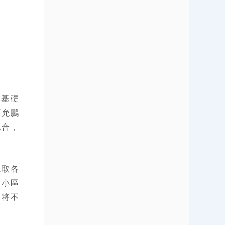
的基礎
丁
允鵬
配合，
聽取各
進小區
定将不