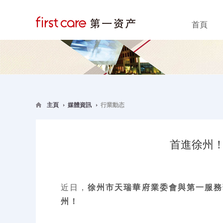
首頁
主頁
媒體資訊
行業動态
首進徐州
近日，
徐州市天瑞華府業委會與第一服務
州！