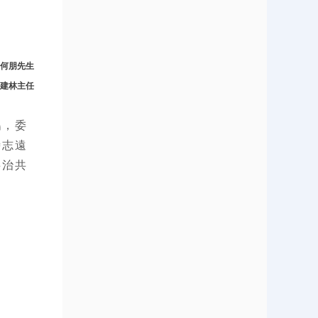
何朋先生
建林主任
鵬，委
時志遠
共治共