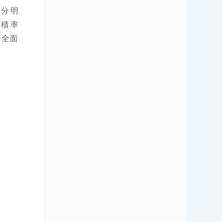
十分明
容積率
行全面