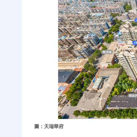
圖：
天瑞華府