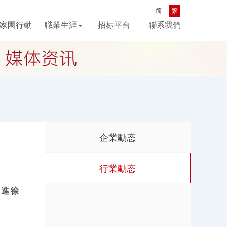
简
繁
家園行動
職業生涯
招标平台
聯系我們
企業動态
行業動态
首進徐