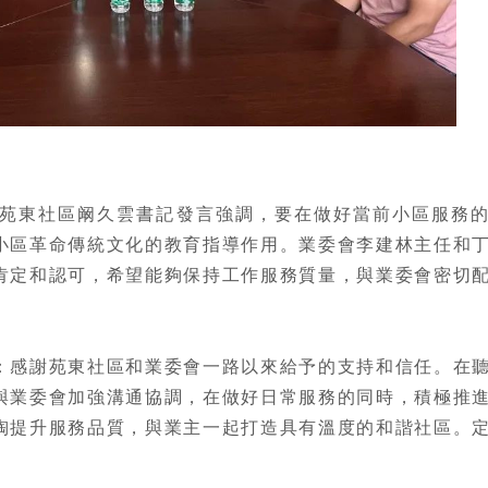
苑東社區阚久雲書記發言強調，要在做好當前小區服務
小區革命傳統文化的教育指導作用。業委會
李建林主任
和
肯定和認可，希望能夠保持工作服務質量，與業委會密切
：感謝苑東社區和業委會一路以來給予的支持和信任。在
與業委會加強溝通協調，在做好日常服務的同時，積極推
陶提升服務品質，與業主一起打造具有溫度的和諧社區。