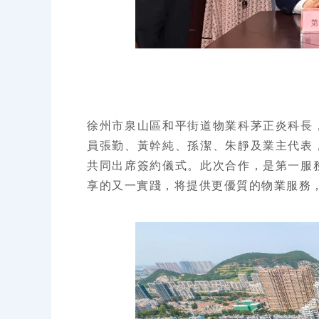
徐州市泉山區和平街道物業科茅正炎科長
員張勤、黃幹純、孫潔、朱靜及業主代表
共同出席簽約儀式。此次合作，是第一服
享的又一實踐，将提供更優質的物業服務